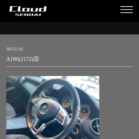
2023.12.02
A180(2172)⑤