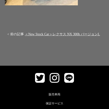
< 前の記事
＜New Stock Car＞レクサス NX 300h バージョンL
販売車両
保証サービス