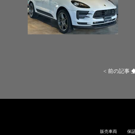
< 前の記事
販売車両
保