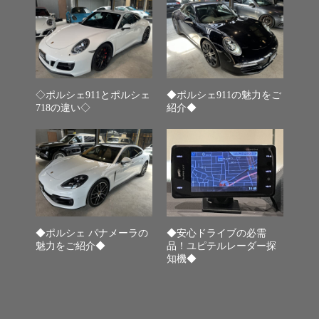
◇ポルシェ911とポルシェ
◆ポルシェ911の魅力をご
718の違い◇
紹介◆
◆ポルシェ パナメーラの
◆安心ドライブの必需
魅力をご紹介◆
品！ユピテルレーダー探
知機◆