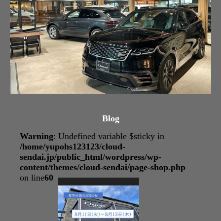
Blog
Warning
: Undefined variable $sticky in
/home/yupohs123123/cloud-
sendai.jp/public_html/wordpress/wp-
content/themes/cloud-sendai/page-shop.php
on line
60