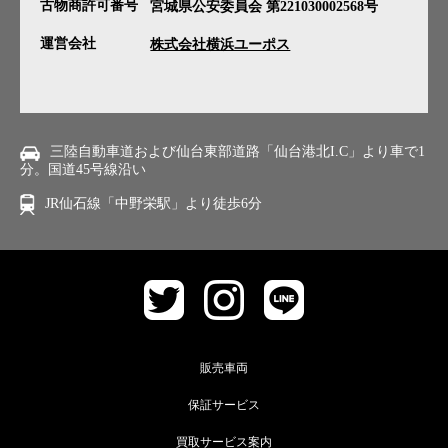
古物商許可番号
宮城県公安委員会 第221030002568号
運営会社
株式会社横浜ユーポス
三陸自動車道および仙台東部道路「仙台港北I.C」より車で1
分。国道45号線沿い
JR仙石線「中野栄駅」より徒歩6分
販売車両
保証サービス
買取サービス案内