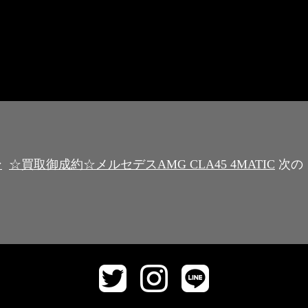
ン
☆買取御成約☆メルセデスAMG CLA45 4MATIC
次の