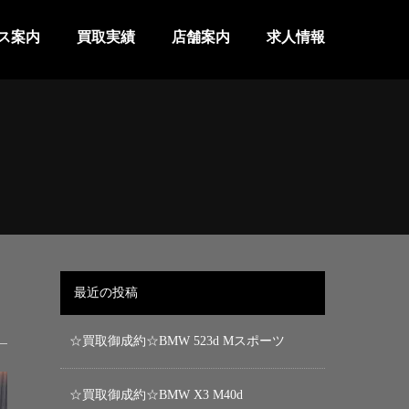
ス案内
買取実績
店舗案内
求人情報
最近の投稿
☆買取御成約☆BMW 523d Mスポーツ
☆買取御成約☆BMW X3 M40d