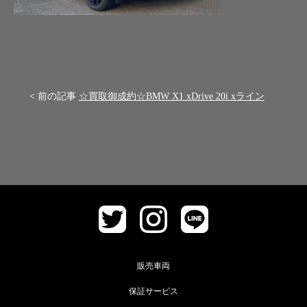
< 前の記事
☆買取御成約☆BMW X1 xDrive 20i xライン
販売車両
保証サービス