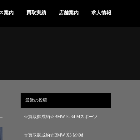
ス案内
買取実績
店舗案内
求人情報
最近の投稿
☆買取御成約☆BMW 523d Mスポーツ
☆買取御成約☆BMW X3 M40d