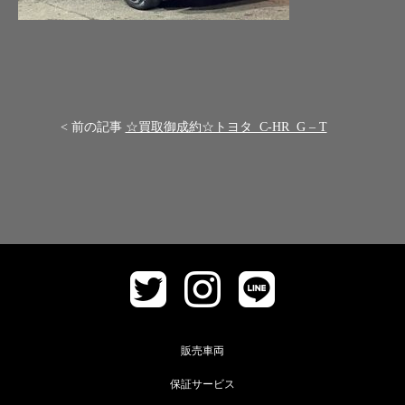
< 前の記事
☆買取御成約☆トヨタ C-HR G – T
販売車両
保証サービス