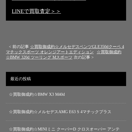
LINEで買取査定＞＞
< 前の記事
☆買取御成約☆メルセデスベンツGLE350dクーペ 4
マチックスポーツ オレンジアートエディション
☆買取御成約
☆BMW 320d ツーリング Mスポーツ
次の記事 >
最近の投稿
☆買取御成約☆BMW X3 M40d
☆買取御成約☆メルセデスAMG E63 S 4マチックプラス
☆買取御成約☆MINIミニ クーパーD クロスオーバー アンテ