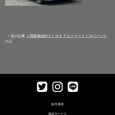
< 前の記事
☆買取御成約☆トヨタ アルファード 2.5S-Cパッケ
ージ
販売車両
保証サービス