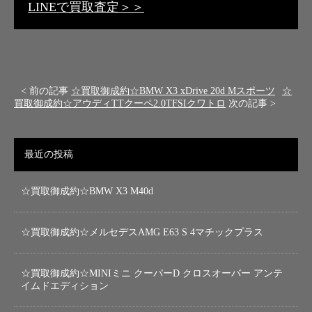
LINEで買取査定＞＞
< 前の記事
☆買取御成約☆BMW X3 xDrive 20d Mスポーツ
☆
買取御成約☆アウディTTクーペ2.0TFSIクワトロ
次の記事 >
最近の投稿
☆買取御成約☆BMW X3 M40d
☆買取御成約☆メルセデスAMG E63 S 4マチックプラス
☆買取御成約☆MINIミニ クーパーD クロスオーバー アンテ
イムドエディション