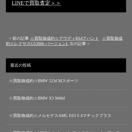
LINEで買取査定＞＞
< 前の記事
☆買取御成約☆アウディRS4アバント
☆買取御成
約☆レクサスGS300h バージョンL
次の記事 >
最近の投稿
☆買取御成約☆BMW 523d Mスポーツ
☆買取御成約☆BMW X3 M40d
☆買取御成約☆メルセデスAMG E63 S 4マチックプラス