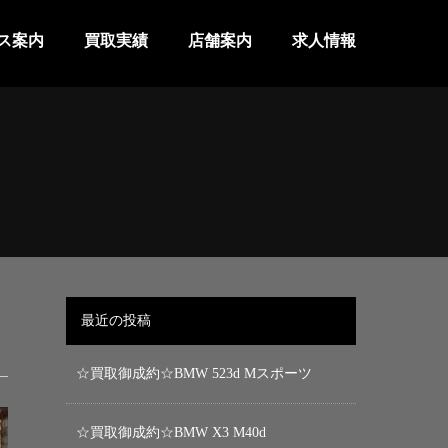
ス案内
買取実績
店舗案内
求人情報
最近の投稿
☆買取御成約☆BMW 523d Mスポーツ
☆買取御成約☆BMW X3 M40d