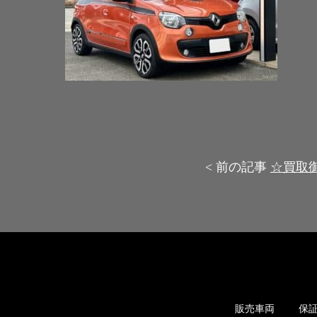
< 前の記事
☆買取御
販売車両
保