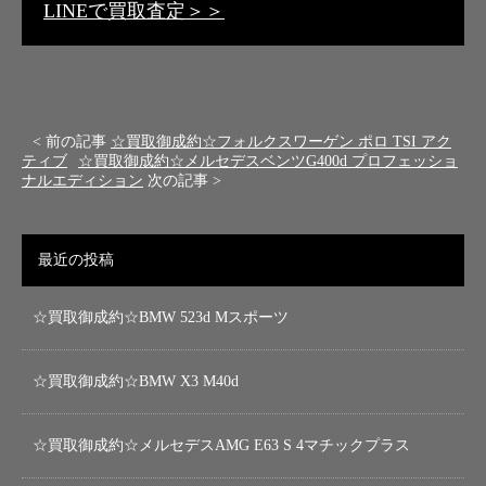
LINEで買取査定＞＞
< 前の記事
☆買取御成約☆フォルクスワーゲン ポロ TSI アク
ティブ
☆買取御成約☆メルセデスベンツG400d プロフェッショ
ナルエディション
次の記事 >
最近の投稿
☆買取御成約☆BMW 523d Mスポーツ
☆買取御成約☆BMW X3 M40d
☆買取御成約☆メルセデスAMG E63 S 4マチックプラス