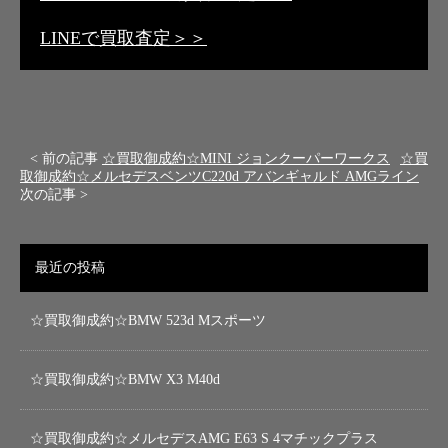
LINEで買取査定＞＞
< 前の記事
☆買取御成約☆MINI ジョンクーパーワークス
☆買
取御成約☆メルセデスベンツC220d アバンギャルド AMGライン
次の記事 >
最近の投稿
☆買取御成約☆BMW 523d Mスポーツ
☆買取御成約☆BMW X3 M40d
☆買取御成約☆メルセデスAMG E63 S 4マチックプラス