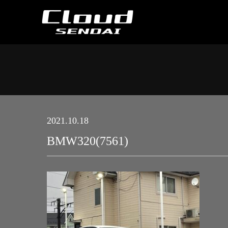
2021.10.18
BMW320(7561)