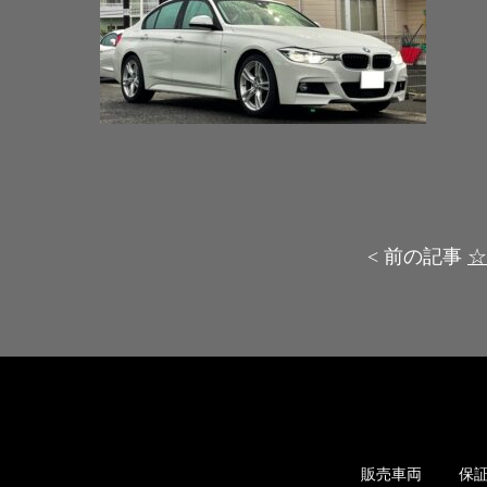
< 前の記事
☆
販売車両
保