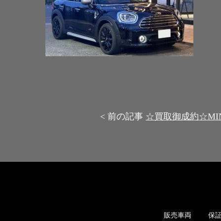
< 前の記事
☆買取御成約☆MIN
販売車両
保