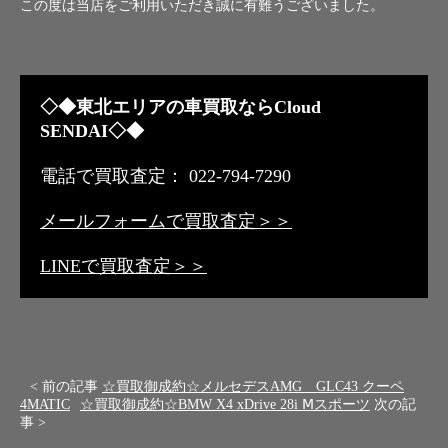
この度は当店をご利用いただき誠に有難うございました。
◇◆東北エリアの車買取ならCloud
SENDAI◇◆
電話で買取査定： 022-794-7290
メールフォームで買取査定＞＞
LINEで買取査定＞＞
< 前の記事
☆買取御成約☆メルセデスAMG GLC43 クーペ
4MATIC
☆買取御成約☆BMW X4 xDrive 28i Ⅿスポーツ
次の記
事 >