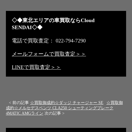
◇◆東北エリアの車買取ならCloud
SENDAI◇◆
電話で買取査定： 022-794-7290
メールフォームで買取査定＞＞
LINEで買取査定＞＞
< 前の記事
☆買取御成約☆ダッジ チャージャー SE
☆買取御
成約☆メルセデスベンツ CLA250 シューティングブレーク
4MATIC AMGライン
次の記事 >