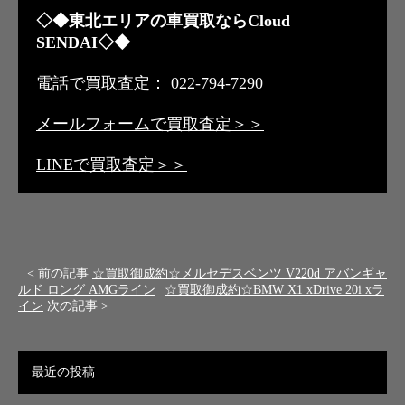
◇◆東北エリアの車買取ならCloud
SENDAI◇◆
電話で買取査定： 022-794-7290
メールフォームで買取査定＞＞
LINEで買取査定＞＞
< 前の記事
☆買取御成約☆メルセデスベンツ V220d アバンギャ
ルド ロング AMGライン
☆買取御成約☆BMW X1 xDrive 20i xラ
イン
次の記事 >
最近の投稿