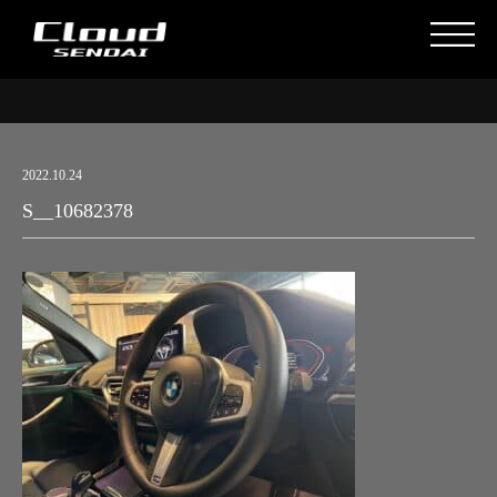
2022.10.24
S__10682378