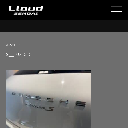
2022.11.05
S__10715151