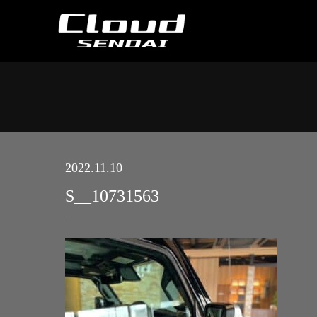
2022.11.10
S__10731563