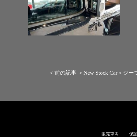
< 前の記事
＜New Stock Ca
販売車両
保