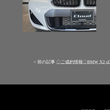
< 前の記事
◇ご成約情報◇BMW X2 sD