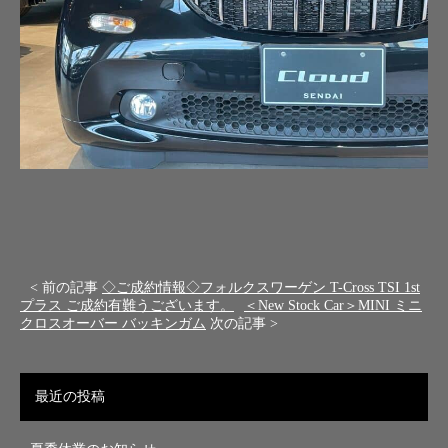
< 前の記事
◇ご成約情報◇フォルクスワーゲン T-Cross TSI 1st
プラス ご成約有難うございます。
＜New Stock Car＞MINI ミニ
クロスオーバー バッキンガム
次の記事 >
最近の投稿