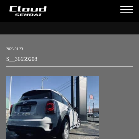
2023.01.23
S__36659208