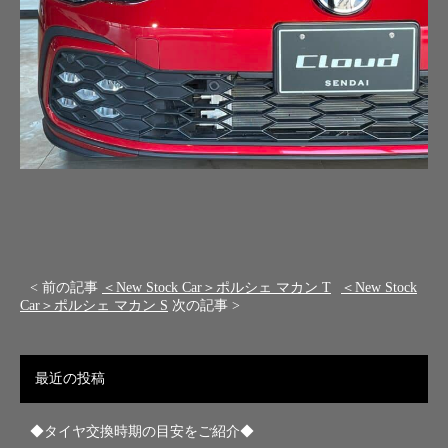
< 前の記事
＜New Stock Car＞ポルシェ マカン T
＜New Stock
Car＞ポルシェ マカン S
次の記事 >
最近の投稿
◆タイヤ交換時期の目安をご紹介◆