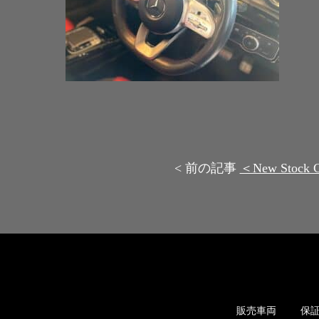
< 前の記事
＜New Stoc
販売車両
保