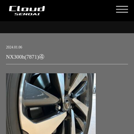
2024.01.06
NX300h(7871)④