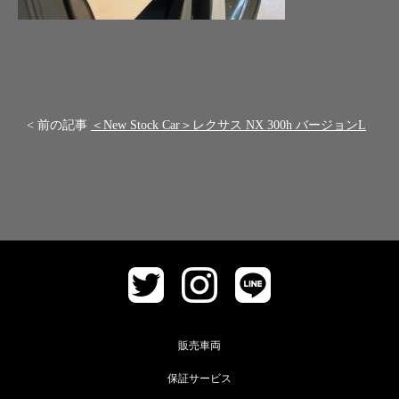
< 前の記事
＜New Stock Car＞レクサス NX 300h バージョンL
販売車両
保証サービス