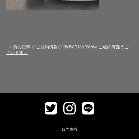
< 前の記事
◇ご成約情報◇ BMW 218d Xdrive ご成約有難うご
ざいます。
販売車両