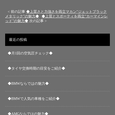
< 前の記事
◆上質さと力強さを両立マカン“ジェットブラック
メタリック”の魅力◆
◆上質とスポーティを両立“カーマインレ
ッド”の魅力◆
次の記事 >
最近の投稿
◆月1回の空気圧チェック◆
◆タイヤ交換時期の目安をご紹介◆
◆BMWならではの魅力◆
◆BMWで人気の車種をご紹介◆
◆AMGならではの魅力◆