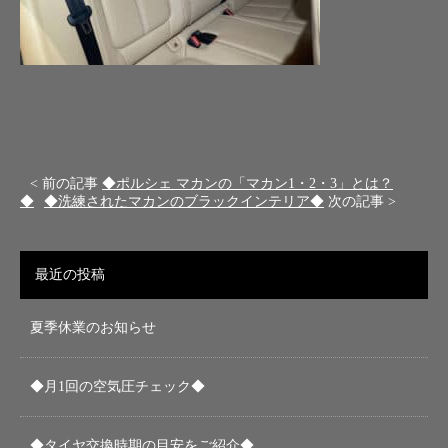
< 前の記事
◆ポルシェ マカンの「マカン1・2・3」とは？
◆
◆洗練されたマカンのブラックインテリア◆
次の記事 >
最近の投稿
夏季休業のお知らせ
◆月1回の空気圧チェック◆
◆タイヤ交換時期の目安をご紹介◆