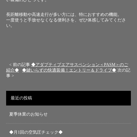
長距離移動や高速走行が多い方には、特におすすめの機能。
一度使うと手放せなくなる便利さを、ぜひ体感してみてくださ
い。
< 前の記事
◆アダプティブエアサスペンション＜PASM＞のご
紹介◆
◆鍵いらずの快適装備！エントリー＆ドライブ◆
次の記
事 >
最近の投稿
夏季休業のお知らせ
◆月1回の空気圧チェック◆