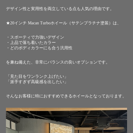
デザイン性と実用性を両立している点も人気の理由です。
★20インチ Macan Turboホイール（サテンプラチナ塗装）は、
・スポーティで力強いデザイン
・上品で落ち着いたカラー
・どのボディカラーにも合う汎用性
を兼ね備えた、非常にバランスの良いオプションです。
「見た目をワンランク上げたい」
「派手すぎず高級感を出したい」
そんなお客様に特におすすめできるホイールとなっております。