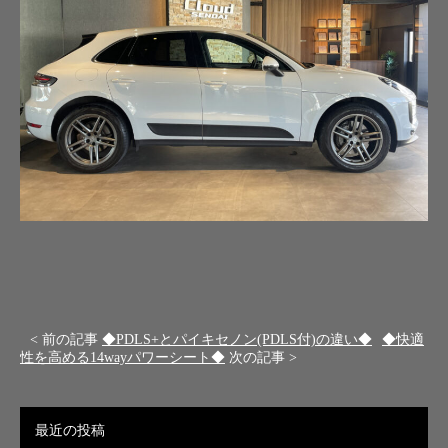
< 前の記事
◆PDLS+とパイキセノン(PDLS付)の違い◆
◆快適
性を高める14wayパワーシート◆
次の記事 >
最近の投稿