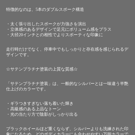
特徴的なのは、5本のダブルスポーク構造
・太く張り出したスポークが力強さを演出
・立体感のあるデザインで足元にボリューム感をプラス
・大径20インチとの相性でよりスポーティな印象に
走行時だけでなく、停車中でもしっかりと存在感を感じられるデ
ザインです。
☆サテンプラチナ塗装の上質な質感☆
「サテンプラチナ塗装」は、一般的なシルバーとは一味違う半艶
仕上げのカラーです。
・ギラつきすぎない落ち着いた輝き
・高級感のある上品なトーン
・光の当たり方で陰影がしっかり出る
ブラックホイールほど重くならず、シルバーよりも洗練された印
象になるため、どのボディカラーにも合わせやすい万能カラーで