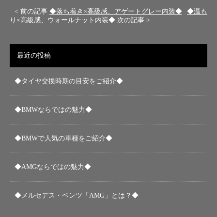
< 前の記事
◆落ち着き×高級感、アゲートグレー内装◆
◆温も
り×高級感、ウォールナット内装◆
次の記事 >
最近の投稿
◆タイヤ交換時期の目安をご紹介◆
◆BMWならではの魅力◆
◆BMWで人気の車種をご紹介◆
◆AMGならではの魅力◆
◆メルセデス・ベンツ「AMG」とは？◆