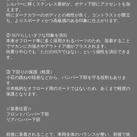
シルバーに輝くステンレス素材が、ボディ下部にアクセントを加
えます。
特にダークカラーのボディとの相性が良く、コントラストが際立
ち、よりスポーティかつ高級感のある印象に仕上がります。
② SUVらしいタフな印象を演出
本来オフロード車に多く採用されるパーツのため、装着すること
でマカンに力強さやアウトドア感がプラスされます。
街乗り中心でも「ただのSUVではない」という個性を演出できま
す。
③ 下回りの保護（軽度）
小石の跳ねや段差などから、バンパー下部を守る役割もありま
す。
※本格的なオフロード用のガードではないため、あくまで軽度の
保護となります。
☆装着位置☆
フロントバンパー下部
リアバンパー下部
前後に装着されることで、車両全体のバランスが整い、前後で統