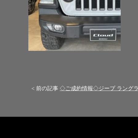
< 前の記事
◇ご成約情報◇ジープ ラングラ