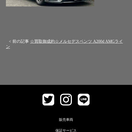
< 前の記事
☆買取御成約☆メルセデスベンツ A200d AMGライ
ン
販売車両
保証サービス