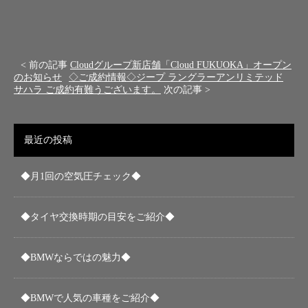
< 前の記事
Cloudグループ新店舗「Cloud FUKUOKA」オープン
のお知らせ
◇ご成約情報◇ジープ ラングラーアンリミテッド
サハラ ご成約有難うございます。
次の記事 >
最近の投稿
◆月1回の空気圧チェック◆
◆タイヤ交換時期の目安をご紹介◆
◆BMWならではの魅力◆
◆BMWで人気の車種をご紹介◆