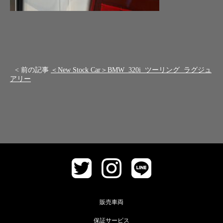
< 前の記事
＜New Stock Car＞BMW 320i ツーリング ラグジュ
アリー
販売車両
保証サービス