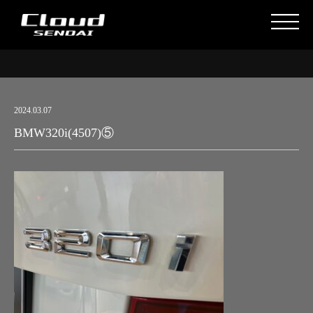
2024.03.07
BMW320i(4507)⑤